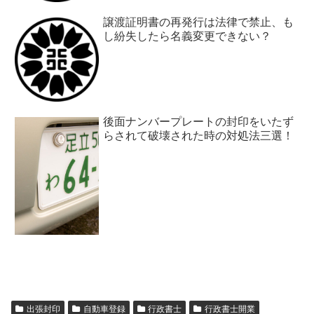
譲渡証明書の再発行は法律で禁止、も
し紛失したら名義変更できない？
後面ナンバープレートの封印をいたず
らされて破壊された時の対処法三選！
出張封印
自動車登録
行政書士
行政書士開業