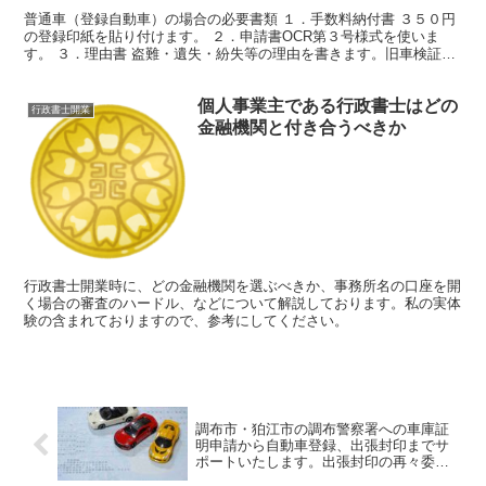
普通車（登録自動車）の場合の必要書類 １．手数料納付書 ３５０円
の登録印紙を貼り付けます。 ２．申請書OCR第３号様式を使いま
す。 ３．理由書 盗難・遺失・紛失等の理由を書きます。旧車検証を
発見した場合には即座に返納する旨を書きます。 ４．...
個人事業主である行政書士はどの
行政書士開業
金融機関と付き合うべきか
行政書士開業時に、どの金融機関を選ぶべきか、事務所名の口座を開
く場合の審査のハードル、などについて解説しております。私の実体
験の含まれておりますので、参考にしてください。
調布市・狛江市の調布警察署への車庫証
明申請から自動車登録、出張封印までサ
ポートいたします。出張封印の再々委託
にも対応いたします。行政書士仁井田事