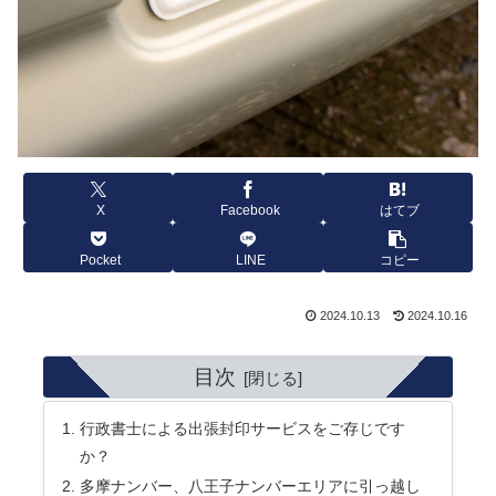
X
Facebook
はてブ
Pocket
LINE
コピー
2024.10.13
2024.10.16
目次
行政書士による出張封印サービスをご存じです
か？
多摩ナンバー、八王子ナンバーエリアに引っ越し