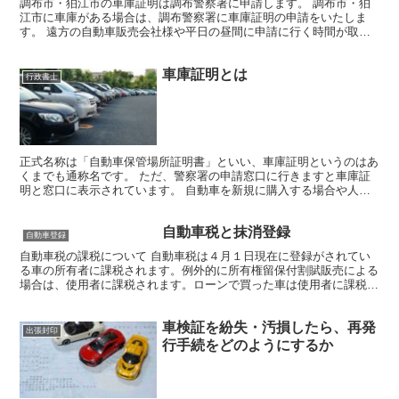
調布市・狛江市の車庫証明は調布警察署に申請します。 調布市・狛
江市に車庫がある場合は、調布警察署に車庫証明の申請をいたしま
す。 遠方の自動車販売会社様や平日の昼間に申請に行く時間が取れ
ない方は、弊所が代行申請いたします。 また、車庫証明の申...
車庫証明とは
行政書士
正式名称は「自動車保管場所証明書」といい、車庫証明というのはあ
くまでも通称名です。 ただ、警察署の申請窓口に行きますと車庫証
明と窓口に表示されています。 自動車を新規に購入する場合や人か
らもらった場合に、もし車を停める場所をきちんと確保して...
自動車税と抹消登録
自動車登録
自動車税の課税について 自動車税は４月１日現在に登録がされてい
る車の所有者に課税されます。例外的に所有権留保付割賦販売による
場合は、使用者に課税されます。ローンで買った車は使用者に課税さ
れますということです。 従いまして抹消登録を検討されて...
車検証を紛失・汚損したら、再発
出張封印
行手続をどのようにするか