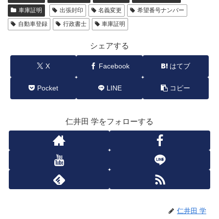
車庫証明
出張封印
名義変更
希望番号ナンバー
自動車登録
行政書士
車庫証明
シェアする
X
Facebook
はてブ
Pocket
LINE
コピー
仁井田 学をフォローする
仁井田 学