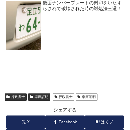
後面ナンバープレートの封印をいたず
らされて破壊された時の対処法三選！
行政書士
車庫証明
行政書士
車庫証明
シェアする
X
Facebook
はてブ