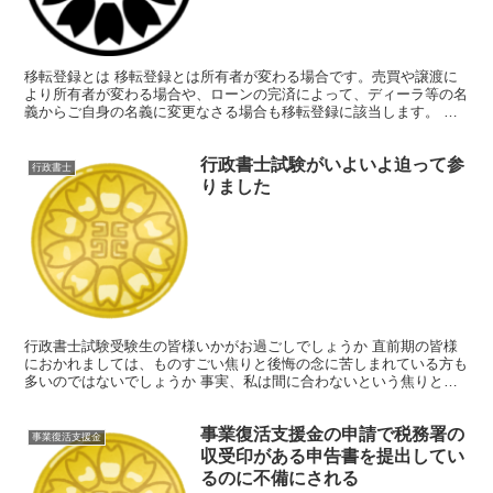
移転登録とは 移転登録とは所有者が変わる場合です。売買や譲渡に
より所有者が変わる場合や、ローンの完済によって、ディーラ等の名
義からご自身の名義に変更なさる場合も移転登録に該当します。 変
更登録とは お引越しで住所が変わった場合や、結婚等で氏...
行政書士試験がいよいよ迫って参
行政書士
りました
行政書士試験受験生の皆様いかがお過ごしでしょうか 直前期の皆様
におかれましては、ものすごい焦りと後悔の念に苦しまれている方も
多いのではないでしょうか 事実、私は間に合わないという焦りと、
もっと勉強しておけばよかった、いや、もっとできたはずだ...
事業復活支援金の申請で税務署の
事業復活支援金
収受印がある申告書を提出してい
るのに不備にされる