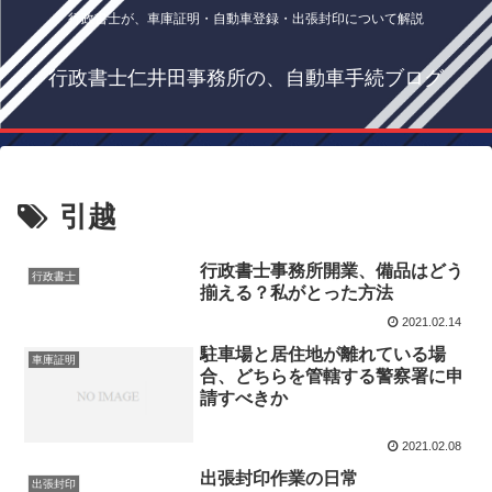
行政書士が、車庫証明・自動車登録・出張封印について解説
行政書士仁井田事務所の、自動車手続ブログ
引越
行政書士事務所開業、備品はどう
行政書士
揃える？私がとった方法
2021.02.14
駐車場と居住地が離れている場
車庫証明
合、どちらを管轄する警察署に申
請すべきか
2021.02.08
出張封印作業の日常
出張封印